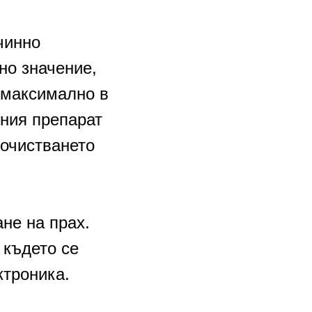
чинно
но значение,
 максимално в
ния препарат
почистването
не на прах.
 където се
ктроника.