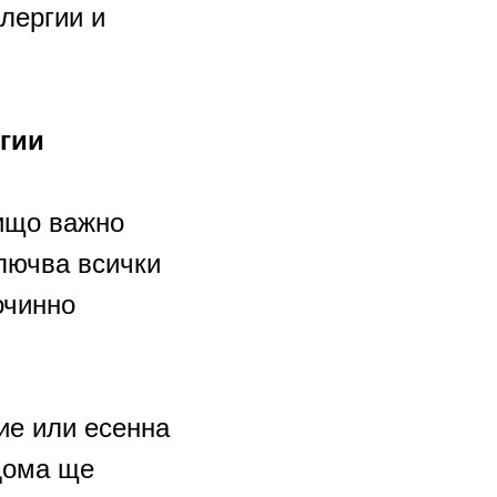
алергии и
ргии
нищо важно
ключва всички
очинно
ие или есенна
 дома ще