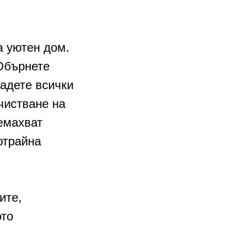
а уютен дом.
 Обърнете
адете всички
очистване на
емахват
отрайна
ите,
ото