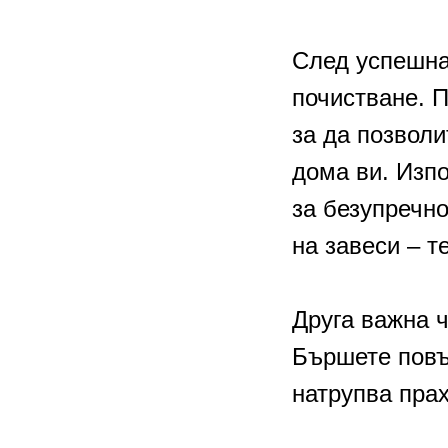
След успешна
почистване. П
за да позвол
дома ви. Изп
за безупречно
на завеси – т
Друга важна 
Бършете повър
натрупва прах