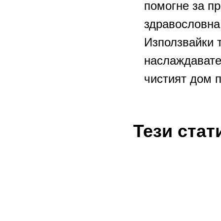
помогне за п
здравословна
Използвайки т
наслаждавате
чистият дом п
Тези стат