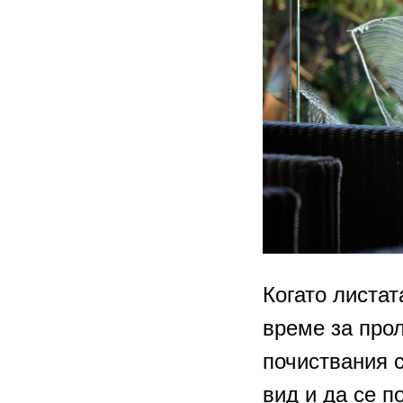
Когато листат
време за прол
почиствания 
вид и да се п