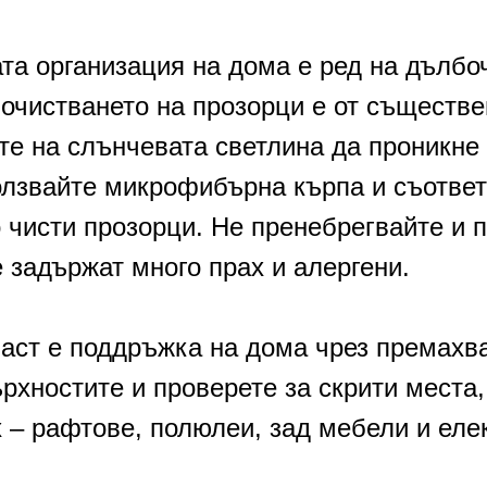
та организация на дома е ред на дълбо
очистването на прозорци е от съществе
ите на слънчевата светлина да проникне
олзвайте микрофибърна кърпа и съответ
 чисти прозорци. Не пренебрегвайте и 
е задържат много прах и алергени.
част е поддръжка на дома чрез премахва
хностите и проверете за скрити места,
 – рафтове, полюлеи, зад мебели и еле