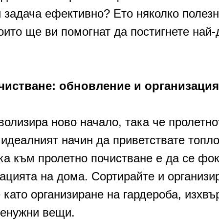
 задача ефективно? Ето няколко полезн
оито ще ви помогнат да постигнете най
чистване: обновление и организация
волизира ново начало, така че пролетно
 идеалният начин да приветствате топло
ка към пролетно почистване е да се фо
ацията на дома. Сортирайте и организи
 като организиране на гардероба, изхвъ
енужни вещи.