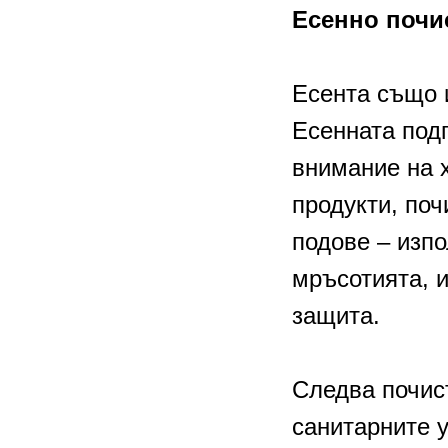
Есенно почис
Есента също 
Есенната подг
внимание на 
продукти, поч
подове – изп
мръсотията, и
защита.
Следва почист
санитарните 