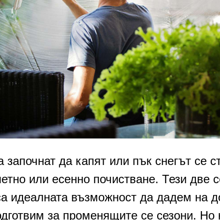
а започнат да капят или пък снегът се с
етно или есенно почистване. Тези две 
са идеалната възможност да дадем на д
одготвим за променящите се сезони. Но 