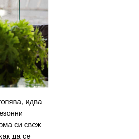
топява, идва
сезонни
ома си свеж
как да се