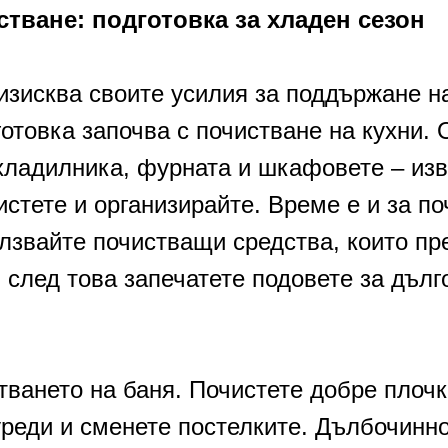
тване: подготовка за хладен сезон
изисква своите усилия за поддържане н
отовка започва с почистване на кухни.
хладилника, фурната и шкафовете – изв
истете и организирайте. Време е и за п
олзвайте почистващи средства, които пр
 след това запечатете подовете за дълг
ването на баня. Почистете добре плочк
уреди и сменете постелките. Дълбочинн