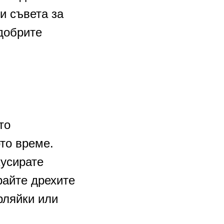
и съвета за
-добрите
то
то време.
кусирате
райте дрехите
рляйки или