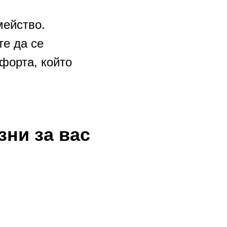
мейство.
те да се
форта, който
зни за вас