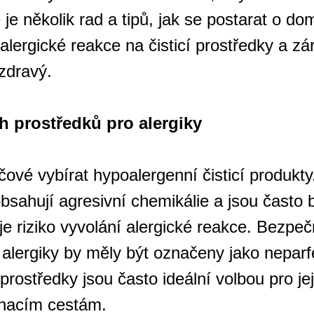
e je několik rad a tipů, jak se postarat o d
 alergické reakce na čisticí prostředky a z
zdravý.
ch prostředků pro alergiky
líčové vybírat hypoalergenní čisticí produkty
bsahují agresivní chemikálie a jsou často
e riziko vyvolání alergické reakce. Bezpečn
 alergiky by měly být označeny jako nepa
í prostředky jsou často ideální volbou pro je
hacím cestám.