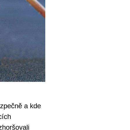
bezpečně a kde
cích
zhoršovali