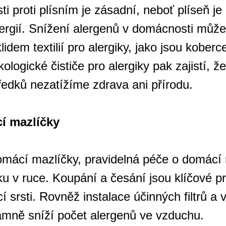
ti proti plísním je zásadní, neboť plíseň j
ergií. Snížení alergenů v domácnosti můž
idem textilií pro alergiky, jako jsou koberc
kologické čističe pro alergiky pak zajistí, ž
ředků nezatížíme zdrava ani přírodu.
í mazlíčky
mácí mazlíčky, pravidelná péče o domácí 
uku v ruce. Koupání a česání jsou klíčové p
í srsti. Rovněž instalace účinných filtrů a v
amně sníží počet alergenů ve vzduchu.