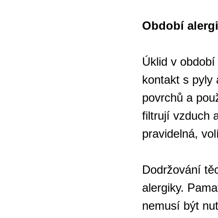
Období alergi
Úklid v období
kontakt s pyly
povrchů a použí
filtrují vzduch
pravidelná, vol
Dodržování těc
alergiky. Pamat
nemusí být nut