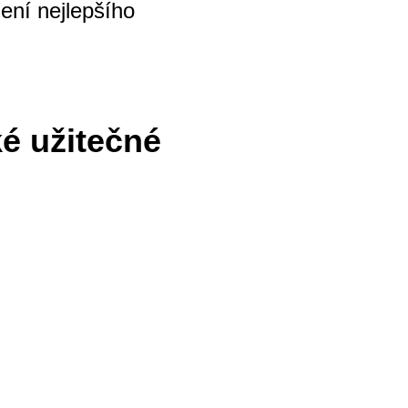
žení nejlepšího
ké užitečné