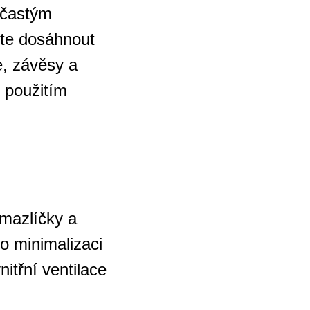
e častým
ete dosáhnout
e, závěsy a
e použitím
mazlíčky a
ro minimalizaci
nitřní ventilace