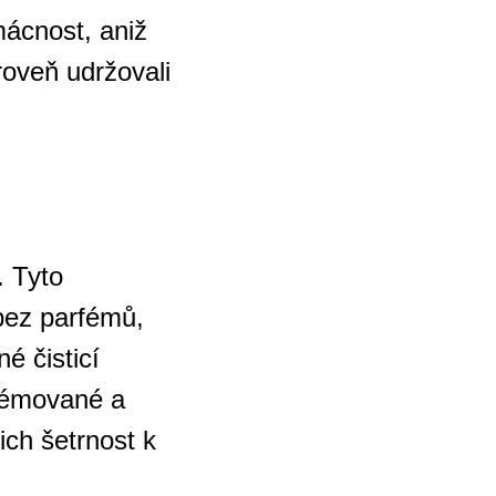
omácnost, aniž
ároveň udržovali
. Tyto
 bez parfémů,
é čisticí
rfémované a
jich šetrnost k