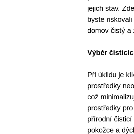
jejich stav. Zd
byste riskovali
domov čistý a 
Výběr čisticí
Při úklidu je k
prostředky neo
což minimalizuj
prostředky pro
přírodní čistic
pokožce a dýc