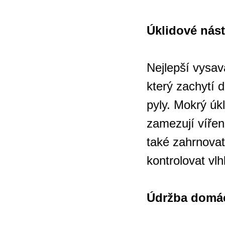
Úklidové nást
Nejlepší vysav
který zachytí 
pyly. Mokrý úk
zamezují vířen
také zahrnovat
kontrolovat vl
Údržba domá