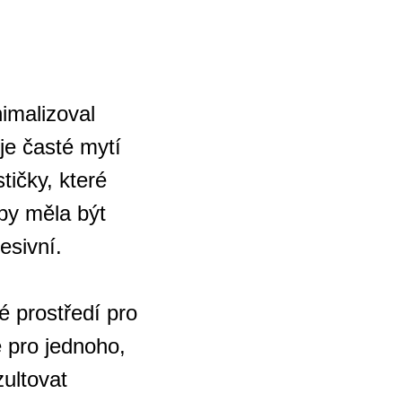
nimalizoval
je časté mytí
tičky, které
 by měla být
esivní.
 prostředí pro
e pro jednoho,
ultovat