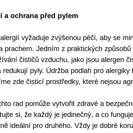
í a ochrana před pylem
 alergií vyžaduje zvýšenou péči, aby se mi
 a prachem. Jedním z praktických způsobů 
vání čističů vzduchu, jako jsou alergen čis
 a redukují pyly. Údržba podlah pro alergiky
íme zde čisticí prostředky, které nejsou agr
hto rad pomůže vytvořit zdravé a bezpečné
ujte si, že každý je jedinečný, a co funguj
ně ideální pro druhého. Vždy je dobré konz