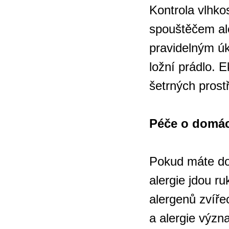
Kontrola vlhkos
spouštěčem al
pravidelným úkl
ložní prádlo. E
šetrných prost
Péče o domác
Pokud máte do
alergie jdou r
alergenů zvířec
a alergie význ