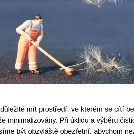
 důležité mít prostředí, ve kterém se cítí 
íže minimalizovány. Při úklidu a výběru čisti
síme být obzvláště obezřetní, abychom ne