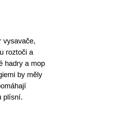
r vysavače,
u roztoči a
ré hadry a mop
giemi by měly
pomáhají
 plísní.