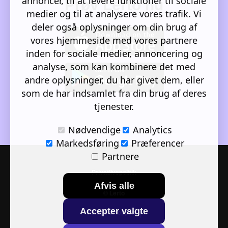
annoncer, til at levere funktioner til sociale
Prøv Lerto nu
medier og til at analysere vores trafik. Vi
deler også oplysninger om din brug af
vores hjemmeside med vores partnere
inden for sociale medier, annoncering og
analyse, som kan kombinere det med
andre oplysninger, du har givet dem, eller
som de har indsamlet fra din brug af deres
tjenester.
Nødvendige
Analytics
Markedsføring
Præferencer
Partnere
Privatlivspolitik
Afvis alle
© Lerto
Accepter valgte
Tilbage til toppen