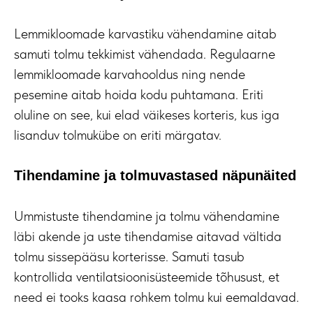
Lemmikloomade karvastiku vähendamine aitab
samuti tolmu tekkimist vähendada. Regulaarne
lemmikloomade karvahooldus ning nende
pesemine aitab hoida kodu puhtamana. Eriti
oluline on see, kui elad väikeses korteris, kus iga
lisanduv tolmukübe on eriti märgatav.
Tihendamine ja tolmuvastased näpunäited
Ummistuste tihendamine ja tolmu vähendamine
läbi akende ja uste tihendamise aitavad vältida
tolmu sissepääsu korterisse. Samuti tasub
kontrollida ventilatsioonisüsteemide tõhusust, et
need ei tooks kaasa rohkem tolmu kui eemaldavad.