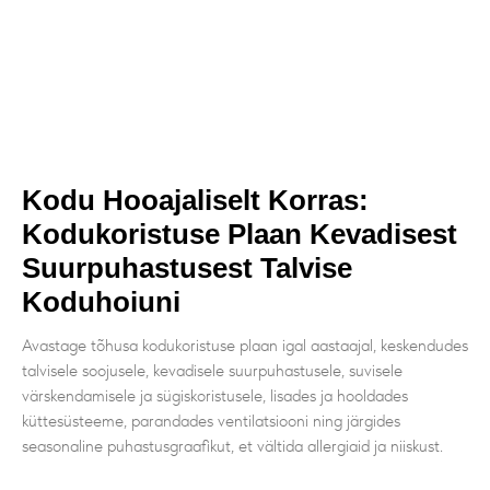
Kodu Hooajaliselt Korras:
Kodukoristuse Plaan Kevadisest
Suurpuhastusest Talvise
Koduhoiuni
Avastage tõhusa kodukoristuse plaan igal aastaajal, keskendudes
talvisele soojusele, kevadisele suurpuhastusele, suvisele
värskendamisele ja sügiskoristusele, lisades ja hooldades
küttesüsteeme, parandades ventilatsiooni ning järgides
seasonaline puhastusgraafikut, et vältida allergiaid ja niiskust.