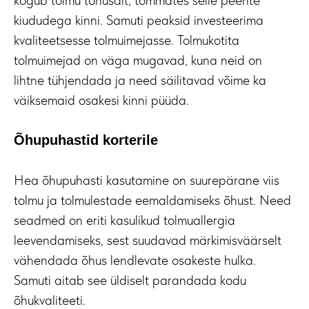
kogub tolmu tõhusalt, tõmmates selle peente
kiududega kinni. Samuti peaksid investeerima
kvaliteetsesse tolmuimejasse. Tolmukotita
tolmuimejad on väga mugavad, kuna neid on
lihtne tühjendada ja need säilitavad võime ka
väiksemaid osakesi kinni püüda.
Õhupuhastid korterile
Hea õhupuhasti kasutamine on suurepärane viis
tolmu ja tolmulestade eemaldamiseks õhust. Need
seadmed on eriti kasulikud tolmuallergia
leevendamiseks, sest suudavad märkimisväärselt
vähendada õhus lendlevate osakeste hulka.
Samuti aitab see üldiselt parandada kodu
õhukvaliteeti.