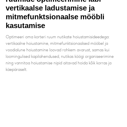
vertikaalse ladustamise ja
mitmefunktsionaalse mööbli
kasutamise
Optimeeri oma korteri ruum nutikate hoiustamisideedega:
vertikaalne hoiustamine, mitmefunktsionaalsed mööbel ja
voodialune hoiustamine loovad rohkem avarust, samas kui
loomingulised kapilahendused, nutikas köögi organiseerimine
ning vannitoa hoiustamise nipid aitavad hoida kõik korras ja
käepäraselt.