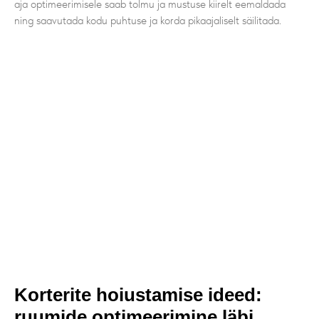
aja optimeerimisele saab tolmu ja mustuse kiirelt eemaldada
ning saavutada kodu puhtuse ja korda pikaajaliselt säilitada.
Korterite hoiustamise ideed:
ruumide optimeerimine läbi