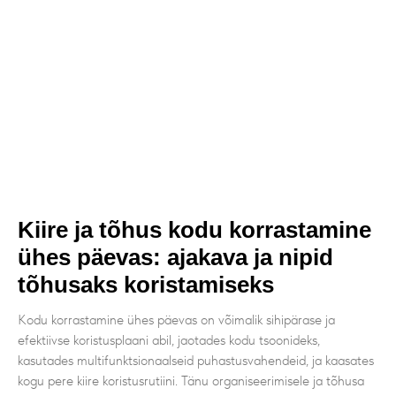
Kiire ja tõhus kodu korrastamine
ühes päevas: ajakava ja nipid
tõhusaks koristamiseks
Kodu korrastamine ühes päevas on võimalik sihipärase ja
efektiivse koristusplaani abil, jaotades kodu tsoonideks,
kasutades multifunktsionaalseid puhastusvahendeid, ja kaasates
kogu pere kiire koristusrutiini. Tänu organiseerimisele ja tõhusa