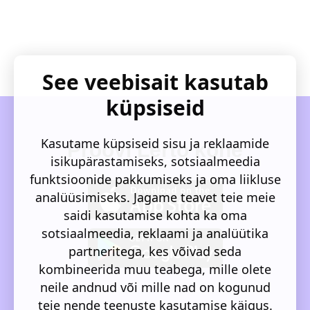
See veebisait kasutab
küpsiseid
Kasutame küpsiseid sisu ja reklaamide
Proovi Lerto kohe
isikupärastamiseks, sotsiaalmeedia
funktsioonide pakkumiseks ja oma liikluse
analüüsimiseks. Jagame teavet teie meie
saidi kasutamise kohta ka oma
sotsiaalmeedia, reklaami ja analüütika
partneritega, kes võivad seda
kombineerida muu teabega, mille olete
neile andnud või mille nad on kogunud
teie nende teenuste kasutamise käigus.