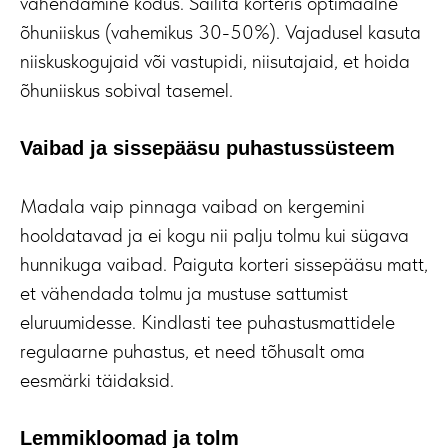
vähendamine kodus. Säilita korteris optimaalne
õhuniiskus (vahemikus 30-50%). Vajadusel kasuta
niiskuskogujaid või vastupidi, niisutajaid, et hoida
õhuniiskus sobival tasemel.
Vaibad ja sissepääsu puhastussüsteem
Madala vaip pinnaga vaibad on kergemini
hooldatavad ja ei kogu nii palju tolmu kui sügava
hunnikuga vaibad. Paiguta korteri sissepääsu matt,
et vähendada tolmu ja mustuse sattumist
eluruumidesse. Kindlasti tee puhastusmattidele
regulaarne puhastus, et need tõhusalt oma
eesmärki täidaksid.
Lemmikloomad ja tolm