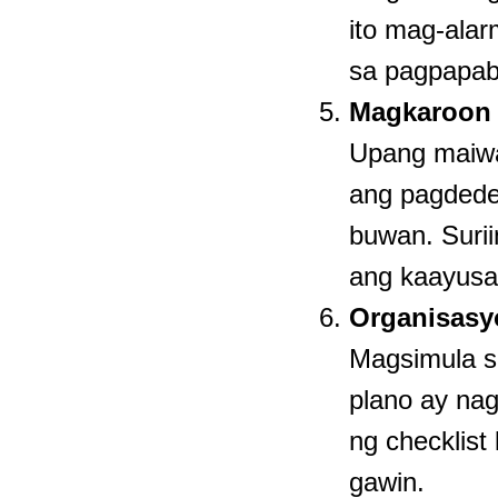
ito mag-alar
sa pagpapabil
Magkaroon 
Upang maiwa
ang pagdede
buwan. Surii
ang kaayusa
Organisasyo
Magsimula s
plano ay nag
ng checklist
gawin.