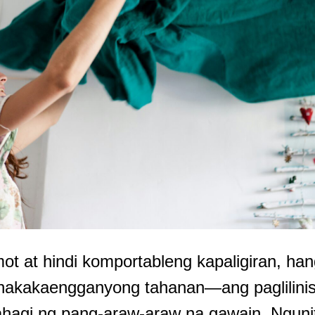
mot at hindi komportableng kapaligiran, ha
 nakakaengganyong tahanan—ang paglilinis
ahagi ng pang-araw-araw na gawain. Ngunit