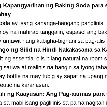
g Kapangyarihan ng Baking Soda para 
ahay
soda ay isang kahanga-hangang panglinis.
oy na mahirap tanggalin, espasol ang bak
y umawit nang kabigha-bighani sa pag-alis
go ng Silid na Hindi Nakakasama sa 
 ng essential oils bilang natural na room 
 sariwa at malinis na hangin sa iyong taha
ay bottle na may tubig ay sapat na upang
eutic na karanasan.
li ng Kaayusan: Ang Pag-aarmas para s
 sa mabilisang paglilinis sa pamamagitan