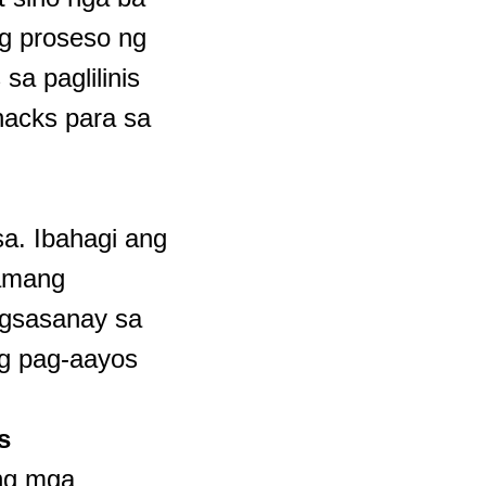
ng proseso ng
a paglilinis
hacks para sa
sa. Ibahagi ang
lamang
pagsasanay sa
ng pag-aayos
s
ng mga