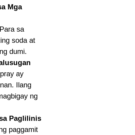
sa Mga
 Para sa
ing soda at
 ng dumi.
Kalusugan
spray ay
nan. Ilang
 magbigay ng
a Paglilinis
 ng paggamit