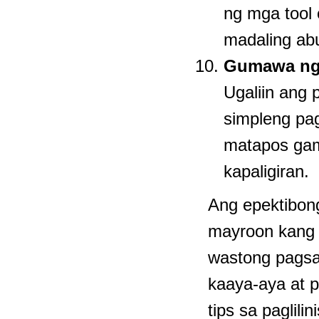
ng mga tool 
madaling ab
Gumawa ng 
Ugaliin ang 
simpleng pa
matapos gami
kapaligiran.
Ang epektibong
mayroon kang t
wastong pagsa
kaaya-aya at 
tips sa paglili