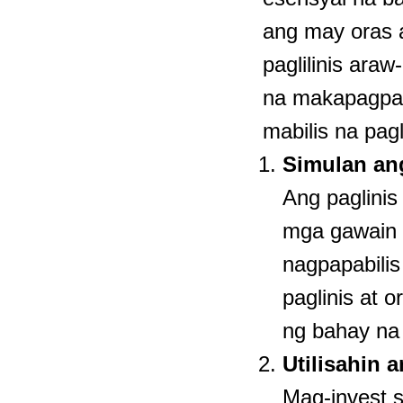
ang may oras 
paglilinis ara
na makapagpapa
mabilis na pag
Simulan an
Ang paglinis
mga gawain 
nagpapabilis
paglinis at 
ng bahay na
Utilisahin 
Mag-invest 