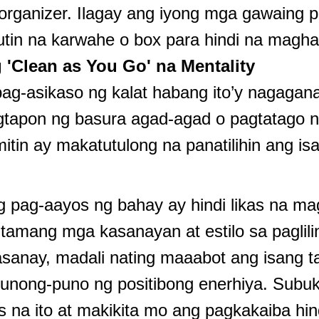
organizer. Ilagay ang iyong mga gawaing p
utin na karwahe o box para hindi na magh
'Clean as You Go' na Mentality
pag-asikaso ng kalat habang ito’y nagagan
gtapon ng basura agad-agad o pagtatago n
tin ay makatutulong na panatilihin ang isa
 pag-aayos ng bahay ay hindi likas na ma
amang mga kasanayan at estilo sa paglili
sanay, madali nating maaabot ang isang 
punong-puno ng positibong enerhiya. Sub
nis na ito at makikita mo ang pagkakaiba hin