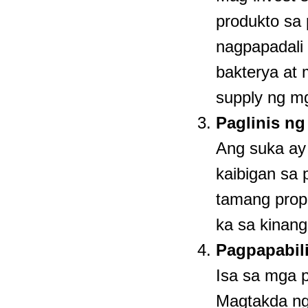
produkto sa 
nagpapadali 
bakterya at 
supply ng mg
Paglinis ng
Ang suka ay
kaibigan sa 
tamang prop
ka sa kinan
Pagpapabili
Isa sa mga 
Magtakda ng 