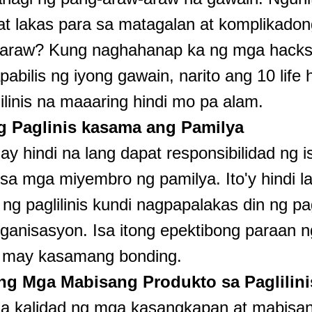
at lakas para sa matagalan at komplikado
w-araw? Kung naghahanap ka ng mga hacks s
bilis ng iyong gawain, narito ang 10 life 
lilinis na maaaring hindi mo pa alam.
g Paglinis kasama ang Pamilya
 ay hindi na lang dapat responsibilidad ng i
sa mga miyembro ng pamilya. Ito'y hindi 
 ng paglilinis kundi nagpapalakas din ng 
organisasyon. Isa itong epektibong paraan 
 may kasamang bonding.
ang Mga Mabisang Produkto sa Paglilini
sa kalidad ng mga kasangkapan at mabisa