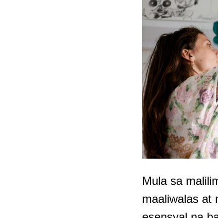
Mula sa malili
maaliwalas at
esensyal na b