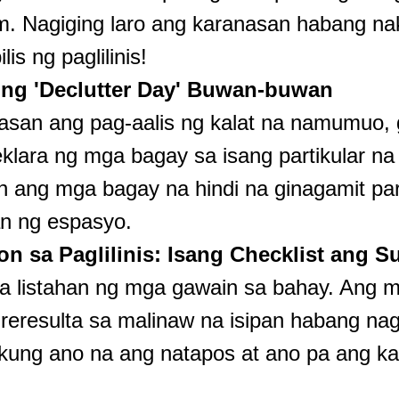
m. Nagiging laro ang karanasan habang nak
is ng paglilinis!
ng 'Declutter Day' Buwan-buwan
san ang pag-aalis ng kalat na namumuo, 
klara ng mga bagay sa isang partikular n
n ang mga bagay na hindi na ginagamit par
n ng espasyo.
n sa Paglilinis: Isang Checklist ang S
a listahan ng mga gawain sa bahay. Ang m
reresulta sa malinaw na isipan habang nagli
 kung ano na ang natapos at ano pa ang k