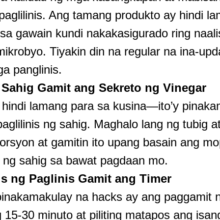
paglilinis. Ang tamang produkto ay hindi l
sa gawain kundi nakakasigurado ring naal
mikrobyo. Tiyakin din na regular na ina-up
a panglinis.
 Sahig Gamit ang Sekreto ng Vinegar
 hindi lamang para sa kusina—ito’y pinaka
paglilinis ng sahig. Maghalo lang ng tubig a
orsyon at gamitin ito upang basain ang m
g ng sahig sa bawat pagdaan mo.
s ng Paglinis Gamit ang Timer
pinakamakulay na hacks ay ang paggamit n
15-30 minuto at piliting matapos ang isa