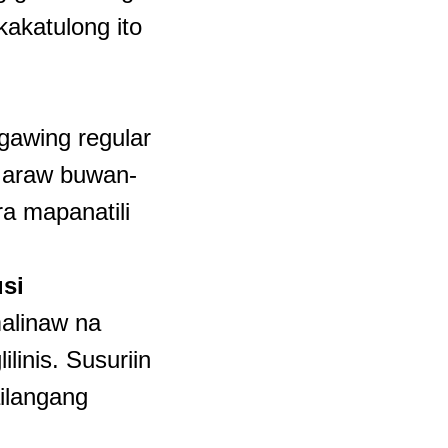
akatulong ito
gawing regular
a araw buwan-
a mapanatili
usi
alinaw na
linis. Susuriin
ailangang