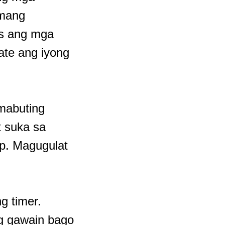
amang
is ang mga
date ang iyong
mabuting
t suka sa
op. Magugulat
g timer.
ng gawain bago