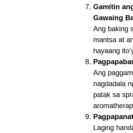
Gamitin an
Gawaing B
Ang baking 
mantsa at am
hayaang ito’
Pagpapaban
Ang paggamit
nagdadala ng
patak sa spr
aromatherap
Pagpapanati
Laging handa