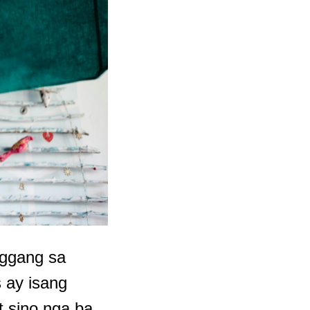
nggang sa
 ay isang
 sino nga ba