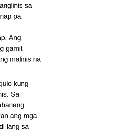
anglinis sa
anap pa.
ap. Ang
g gamit
ng malinis na
gulo kung
nis. Sa
tahanang
ukan ang mga
di lang sa