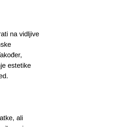
ti na vidljive
nske
Također,
je estetike
ed.
tke, ali