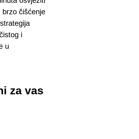
nuta osvježiti
i brzo čišćenje
strategija
istog i
e u
ni za vas