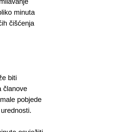
omilavanje
oliko minuta
ih čišćenja
e biti
za članove
ve male pobjede
urednosti.