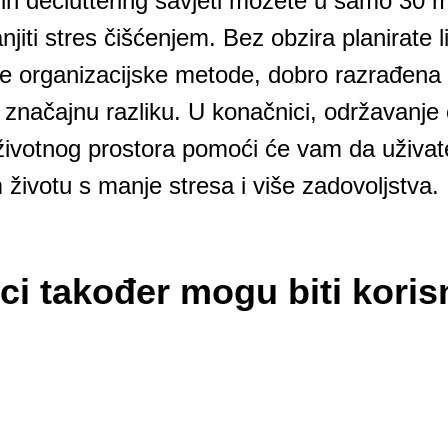
ih decluttering savjeti možete u samo 30 mi
jiti stres čišćenjem. Bez obzira planirate l
ove organizacijske metode, dobro razrađena 
značajnu razliku. U konačnici, održavanje č
životnog prostora pomoći će vam da uživat
ivotu s manje stresa i više zadovoljstva.
ci također mogu biti koris