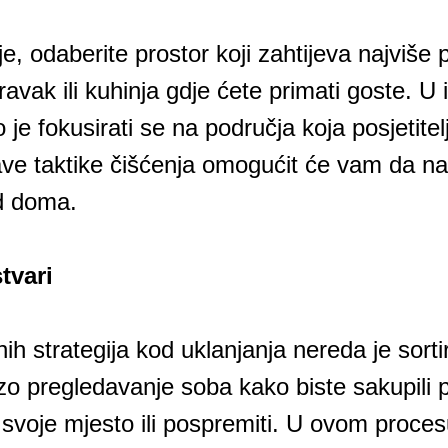
je, odaberite prostor koji zahtijeva najviš
ravak ili kuhinja gdje ćete primati goste. U i
 je fokusirati se na područja koja posjetitel
ave taktike čišćenja omogućit će vam da na
ed doma.
stvari
ih strategija kod uklanjanja nereda je sorti
zo pregledavanje soba kako biste sakupili 
a svoje mjesto ili pospremiti. U ovom procesu