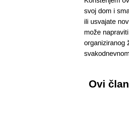
Korištenjem ov
svoj dom i sman
ili usvajate n
može napraviti 
organiziranog 
svakodnevnom ž
Ovi član