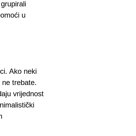
grupirali
pomoći u
ci. Ako neki
a ne trebate.
aju vrijednost
imalistički
m