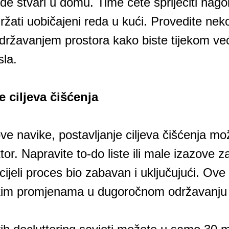
ede stvari u domu. Time ćete spriječiti nag
ržati uobičajeni reda u kući. Provedite nek
ržavanjem prostora kako biste tijekom već
sla.
e ciljeva čišćenja
ve navike, postavljanje ciljeva čišćenja mož
ktor. Napravite to-do liste ili male izazove 
i cijeli proces bio zabavan i uključujući. O
ikim promjenama u dugoročnom održavanju 