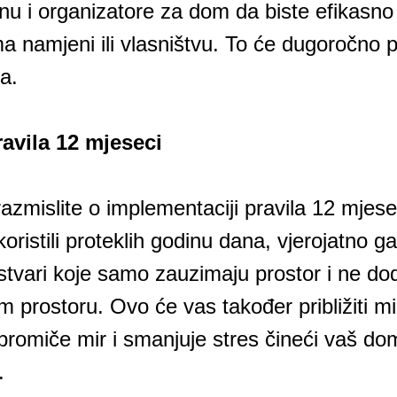
nu i organizatore za dom da biste efikasno 
 namjeni ili vlasništvu. To će dugoročno 
a.
ravila 12 mjeseci
razmislite o implementaciji pravila 12 mjese
oristili proteklih godinu dana, vjerojatno g
stvari koje samo zauzimaju prostor i ne dod
prostoru. Ovo će vas također približiti min
ji promiče mir i smanjuje stres čineći vaš do
.