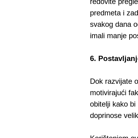
redovite pregl
predmeta i zad
svakog dana od
imali manje po
6. Postavljanj
Dok razvijate o
motivirajući fa
obitelji kako b
doprinose vel