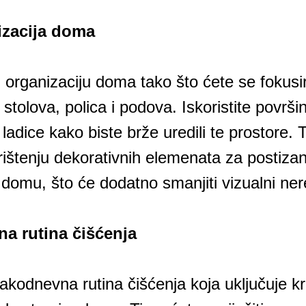
izacija doma
organizaciju doma tako što ćete se fokusira
stolova, polica i podova. Iskoristite površi
i ladice kako biste brže uredili te prostore. 
rištenju dekorativnih elemenata za postizan
domu, što će dodatno smanjiti vizualni ner
a rutina čišćenja
kodnevna rutina čišćenja koja uključuje kra