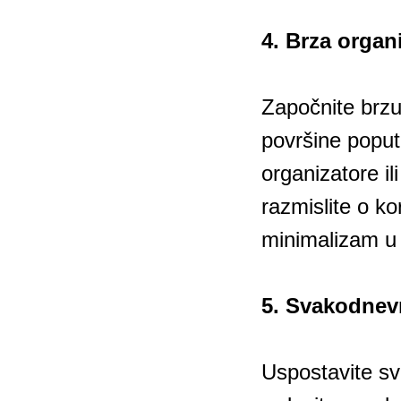
4. Brza organ
Započnite brzu 
površine poput 
organizatore il
razmislite o ko
minimalizam u 
5. Svakodnevn
Uspostavite sva