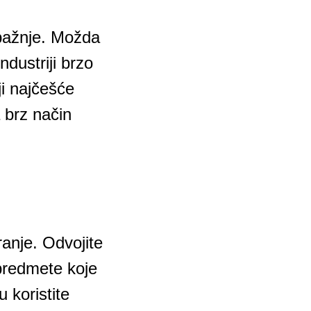
e pažnje. Možda
ndustriji brzo
ji najčešće
 brz način
ranje. Odvojite
predmete koje
 koristite