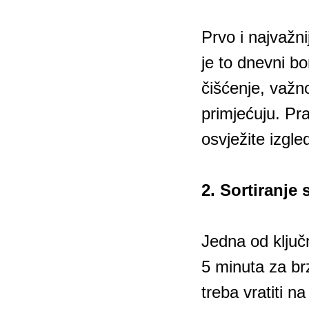
Prvo i najvažni
je to dnevni bo
čišćenje, važno
primjećuju. Pr
osvježite izgl
2. Sortiranje 
Jedna od ključn
5 minuta za br
treba vratiti n