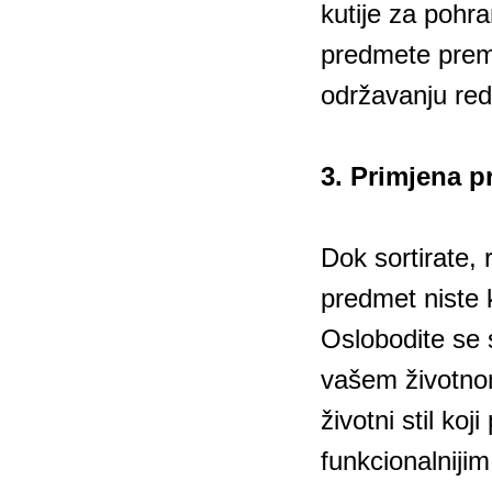
kutije za pohra
predmete prema
održavanju red
3. Primjena p
Dok sortirate, 
predmet niste k
Oslobodite se 
vašem životnom 
životni stil ko
funkcionalnijim