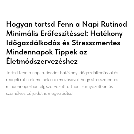
Hogyan tartsd Fenn a Napi Rutinod
Minimális Erőfeszítéssel: Hatékony
Időgazdálkodás és Stresszmentes
Mindennapok Tippek az
Életmódszervezéshez
Tartsd fenn a napi rutinodat hatékony időgazdálkodással és
reggeli rutin elemeinek alkalmazásával, hogy stresszmentes
mindennapokban élj, szervezett otthoni környezetben és
személyes céljaidat is megvalósítsd.