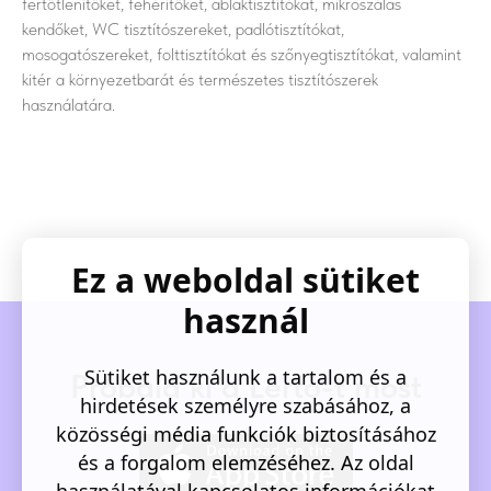
fertőtlenítőket, fehérítőket, ablaktisztítókat, mikroszálas
kendőket, WC tisztítószereket, padlótisztítókat,
mosogatószereket, folttisztítókat és szőnyegtisztítókat, valamint
kitér a környezetbarát és természetes tisztítószerek
használatára.
Ez a weboldal sütiket
használ
Sütiket használunk a tartalom és a
Próbáld ki a Lerto-t most
hirdetések személyre szabásához, a
közösségi média funkciók biztosításához
és a forgalom elemzéséhez. Az oldal