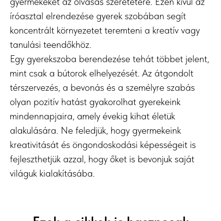
gyermekeket az olvasás szeretetére. Ezen kívül az
íróasztal elrendezése gyerek szobában segít
koncentrált környezetet teremteni a kreatív vagy
tanulási teendőkhöz.
Egy gyerekszoba berendezése tehát többet jelent,
mint csak a bútorok elhelyezését. Az átgondolt
térszervezés, a bevonás és a személyre szabás
olyan pozitív hatást gyakorolhat gyerekeink
mindennapjaira, amely évekig kihat életük
alakulására. Ne feledjük, hogy gyermekeink
kreativitását és öngondoskodási képességeit is
fejleszthetjük azzal, hogy őket is bevonjuk saját
világuk kialakításába.