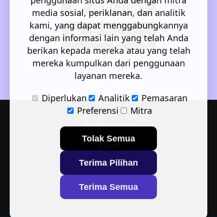
penggunaan situs Anda dengan mitra
media sosial, periklanan, dan analitik
kami, yang dapat menggabungkannya
dengan informasi lain yang telah Anda
berikan kepada mereka atau yang telah
mereka kumpulkan dari penggunaan
layanan mereka.
Diperlukan
Analitik
Pemasaran
Preferensi
Mitra
Kebijakan Privasi
Tolak Semua
© Lerto
Terima Pilihan
Kembali ke atas
Terima Semua