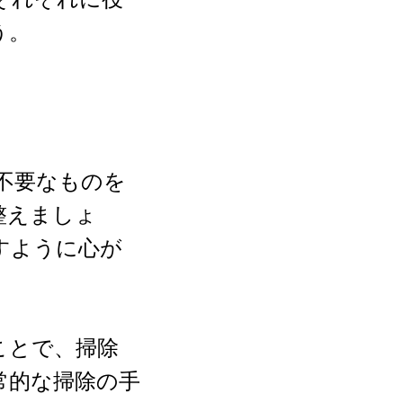
う。
不要なものを
整えましょ
すように心が
ことで、掃除
常的な掃除の手