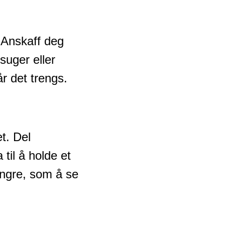
. Anskaff deg
uger eller
r det trengs.
et. Del
til å holde et
 yngre, som å se