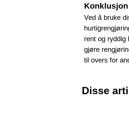
Konklusjon
Ved å bruke di
hurtigrengjøri
rent og ryddig
gjøre rengjørin
til overs for a
Disse art