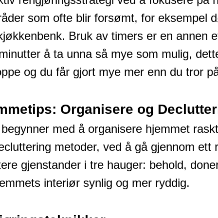
åder som ofte blir forsømt, for eksempel 
 kjøkkenbenk. Bruk av timers er en annen e
 minutter å ta unna så mye som mulig, dett
ppe og du får gjort mye mer enn du tror på 
mmetips: Organisere og Declutter
 begynner med å organisere hjemmet raskt 
cluttering metoder, ved å gå gjennom ett
ere gjenstander i tre hauger: behold, doner
jemmets interiør synlig og mer ryddig.