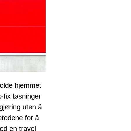
holde hjemmet
-fix løsninger
jøring uten å
etodene for å
ed en travel