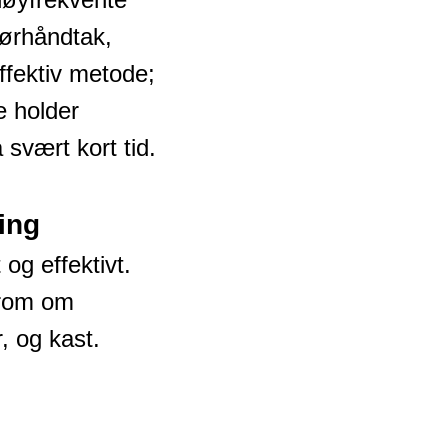
dørhåndtak,
ffektiv metode;
e holder
svært kort tid.
ing
og effektivt.
 rom om
, og kast.