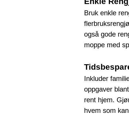
Enkle Reng
Bruk enkle ren
flerbruksrengjø
også gode ren
moppe med spra
Tidsbespar
Inkluder famili
oppgaver blant
rent hjem. Gjør
hvem som kan r