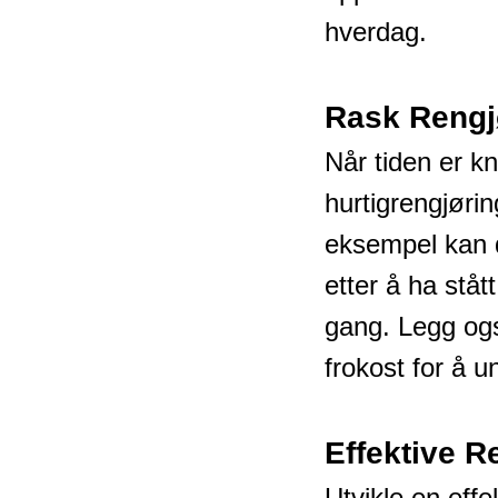
hverdag.
Rask Rengjø
Når tiden er kn
hurtigrengjørin
eksempel kan 
etter å ha stå
gang. Legg ogs
frokost for å 
Effektive R
Utvikle en eff