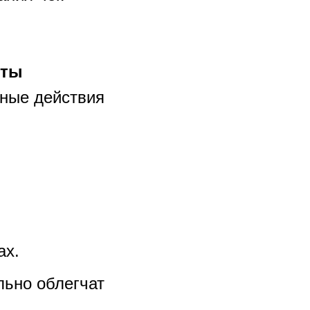
оты
ные действия
ах.
льно облегчат