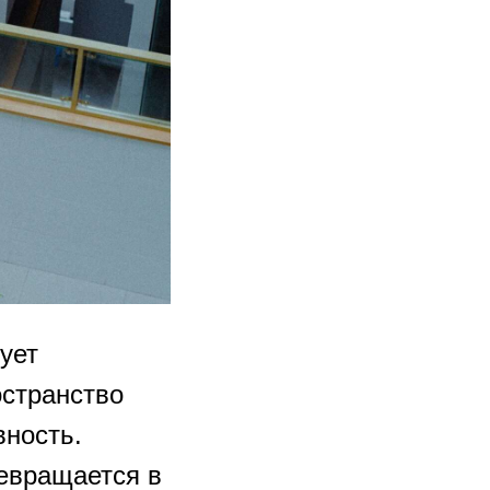
ует
остранство
вность.
ревращается в