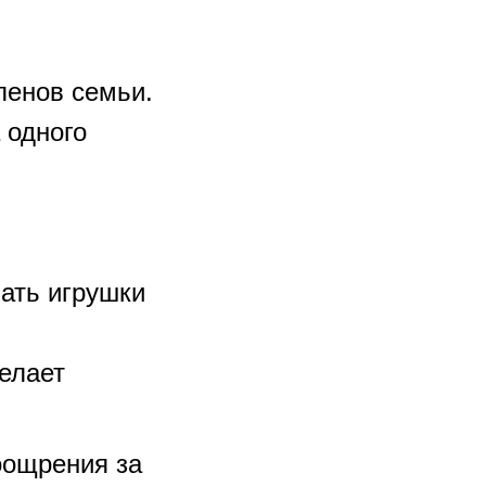
ленов семьи.
 одного
ать игрушки
елает
оощрения за