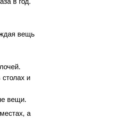
за в год.
аждая вещь
лочей.
 столах и
ые вещи.
местах, а