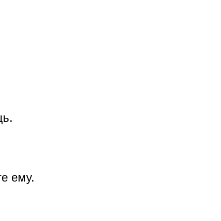
щь.
е ему.