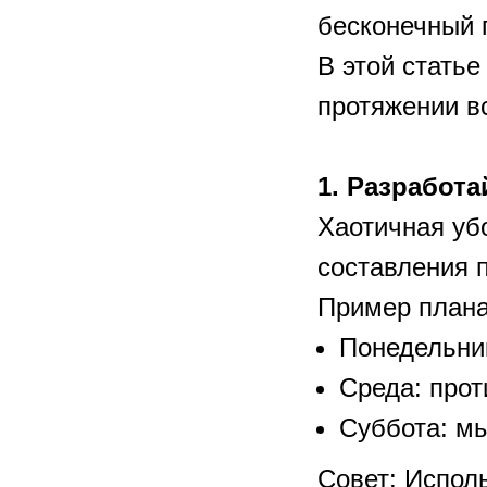
бесконечный 
В этой стать
протяжении вс
1. Разработа
Хаотичная уб
составления 
Пример плана
Понедельник
Среда: прот
Суббота: мы
Совет: Испол