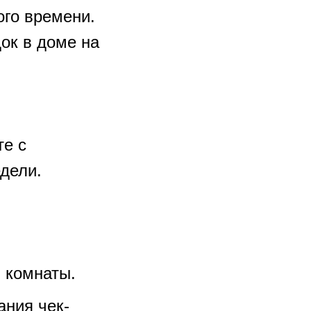
ого времени.
ок в доме на
те с
дели.
 комнаты.
ания чек-