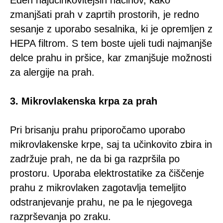
Eden najučinkovitejših načinov, kako
zmanjšati prah v zaprtih prostorih, je redno
sesanje z uporabo sesalnika, ki je opremljen z
HEPA filtrom. S tem boste ujeli tudi najmanjše
delce prahu in pršice, kar zmanjšuje možnosti
za alergije na prah.
3. Mikrovlakenska krpa za prah
Pri brisanju prahu priporočamo uporabo
mikrovlakenske krpe, saj ta učinkovito zbira in
zadržuje prah, ne da bi ga razpršila po
prostoru. Uporaba elektrostatike za čiščenje
prahu z mikrovlaken zagotavlja temeljito
odstranjevanje prahu, ne pa le njegovega
razprševanja po zraku.