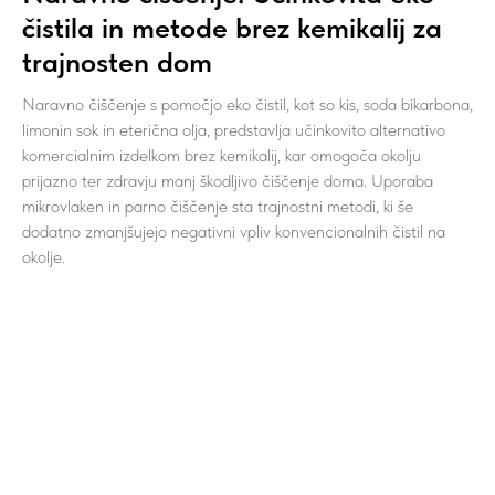
čistila in metode brez kemikalij za
trajnosten dom
Naravno čiščenje s pomočjo eko čistil, kot so kis, soda bikarbona,
limonin sok in eterična olja, predstavlja učinkovito alternativo
komercialnim izdelkom brez kemikalij, kar omogoča okolju
prijazno ter zdravju manj škodljivo čiščenje doma. Uporaba
mikrovlaken in parno čiščenje sta trajnostni metodi, ki še
dodatno zmanjšujejo negativni vpliv konvencionalnih čistil na
okolje.