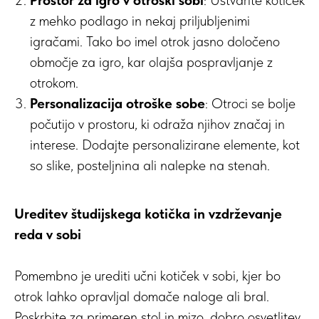
Prostor za igro v otroški sobi
: Ustvarite kotiček
z mehko podlago in nekaj priljubljenimi
igračami. Tako bo imel otrok jasno določeno
območje za igro, kar olajša pospravljanje z
otrokom.
Personalizacija otroške sobe
: Otroci se bolje
počutijo v prostoru, ki odraža njihov značaj in
interese. Dodajte personalizirane elemente, kot
so slike, posteljnina ali nalepke na stenah.
Ureditev študijskega kotička in vzdrževanje
reda v sobi
Pomembno je urediti učni kotiček v sobi, kjer bo
otrok lahko opravljal domače naloge ali bral.
Poskrbite za primeren stol in mizo, dobro osvetlitev