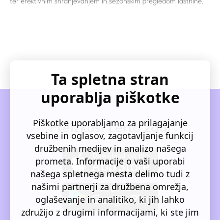
ter efektivnim shranjevanjem in sezonskim pregledom lastnine.
Ta spletna stran
uporablja piškotke
Piškotke uporabljamo za prilagajanje
Preizkusi Lerto zdaj
vsebine in oglasov, zagotavljanje funkcij
družbenih medijev in analizo našega
prometa. Informacije o vaši uporabi
našega spletnega mesta delimo tudi z
našimi partnerji za družbena omrežja,
oglaševanje in analitiko, ki jih lahko
združijo z drugimi informacijami, ki ste jim