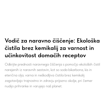
Vodič za naravno čiščenje: Ekološka
čistila brez kemikalij za varnost in
učinkovitost domačih receptov
Odkrijte prednosti naravnega čiščenja s pomočjo ekoloških čistil
narejenih iz naravnih sestavin, kot so soda bikarbona, kis in
eterična olja; varna in neškodljiva čistila brez kemikalij
zagotavljajo trajnostno in zdravju prijazno okolje, pri čemer
nudijo prihranke in varujejo naš planet.