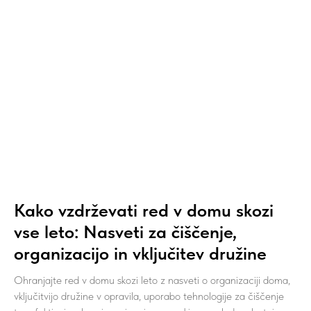
Kako vzdrževati red v domu skozi
vse leto: Nasveti za čiščenje,
organizacijo in vključitev družine
Ohranjajte red v domu skozi leto z nasveti o organizaciji doma,
vključitvijo družine v opravila, uporabo tehnologije za čiščenje