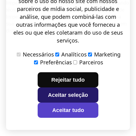
sobre o uso do nosso site com nossos
limpeza em um processo organizado e produtivo, usando
parceiros de mídia social, publicidade e
técnicas como o método Pomodoro e o zoneamento de
análise, que podem combiná-las com
limpeza. Com essas dicas de organização, mantenha
outras informações que você forneceu a
sua casa limpa e arrumada, garantido um ambiente sem
distrações e um espaço mais acolhedor.
eles ou que eles coletaram do uso de seus
serviços.
Necessários
Analíticos
Marketing
Preferências
Parceiros
Rejeitar tudo
Aceitar seleção
Aceitar tudo