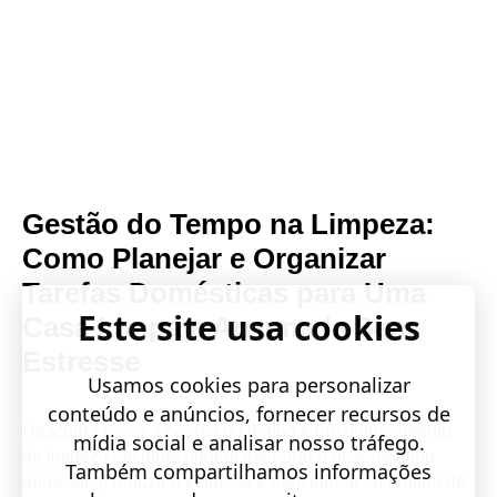
Gestão do Tempo na Limpeza:
Como Planejar e Organizar
Tarefas Domésticas para Uma
Este site usa cookies
Casa Limpa e Arrumada Sem
Estresse
Usamos cookies para personalizar
conteúdo e anúncios, fornecer recursos de
Descubra como a gestão do tempo e um planejamento
mídia social e analisar nosso tráfego.
de limpeza eficiente podem melhorar o desempenho
Também compartilhamos informações
doméstico, reduzir o estresse e transformar sua rotina de